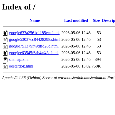
Index of /
Name
Last modified
Size
Descrip
google633a2561c1185eca.html
2026-05-06 12:46
53
google53037cc84428298a.html
2026-05-06 12:46
53
google751379f49dffd28c.html
2026-05-06 12:46
53
googlee63545f6ab4af43e.html
2026-05-06 12:46
53
sitemap.xml
2026-05-06 12:46
394
oosterdok.html
2026-05-06 13:02
750K
Apache/2.4.38 (Debian) Server at www.oosterdok-amsterdam.nl Port